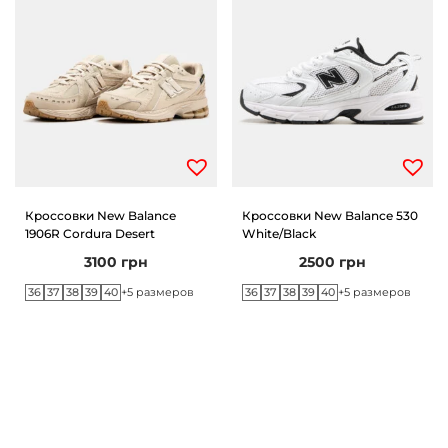
V
o
l
t
Кроссовки New Balance
Кроссовки New Balance 530
1906R Cordura Desert
White/Black
3100
грн
2500
грн
36
37
38
39
40
36
37
38
39
40
+5 размеров
+5 размеров