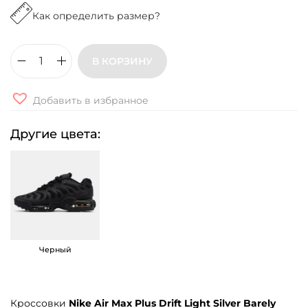
Как определить размер?
В КОРЗИНУ
К
о
Добавить в избранное
л
и
Другие цвета:
ч
е
с
т
в
о
Черный
т
о
в
Кроссовки
Nike Air Max Plus Drift Light Silver Barely