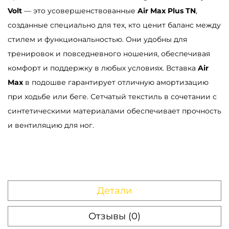
а
Volt
— это усовершенствованные
Air Max Plus TN
,
р
созданные специально для тех, кто ценит баланс между
а
стилем и функциональностью. Они удобны для
К
тренировок и повседневного ношения, обеспечивая
р
комфорт и поддержку в любых условиях. Вставка
Air
о
Max
в подошве гарантирует отличную амортизацию
с
при ходьбе или беге. Сетчатый текстиль в сочетании с
с
синтетическими материалами обеспечивает прочность
о
и вентиляцию для ног.
в
к
и
N
Детали
i
k
Отзывы (0)
e