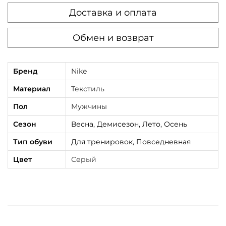
A
Доставка и оплата
i
Обмен и возврат
r
M
a
Бренд
Nike
x
Материал
Текстиль
P
Пол
Мужчины
l
u
Сезон
Весна, Демисезон, Лето, Осень
s
Тип обуви
Для тренировок, Повседневная
D
Цвет
Серый
r
i
f
t
L