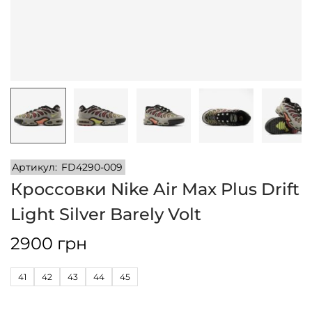
и
м
и
о
м
у
Артикул:
FD4290-009
Кроссовки Nike Air Max Plus Drift
Light Silver Barely Volt
2900
грн
41
42
43
44
45