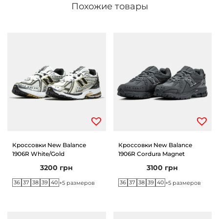
Похожие товары
i
g
h
t
S
i
l
v
e
r
B
Кроссовки New Balance
Кроссовки New Balance
1906R White/Gold
1906R Cordura Magnet
a
3200
грн
3100
грн
r
36
37
38
39
40
36
37
38
39
40
+5 размеров
+5 размеров
e
l
y