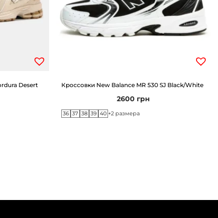
rdura Desert
Кроссовки New Balance MR 530 SJ Black/White
2600
грн
36
37
38
39
40
+2 размера