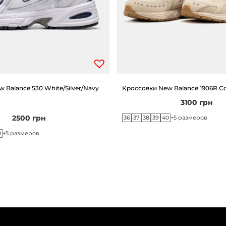
 Balance 530 White/Silver/Navy
Кроссовки New Balance 1906R Co
3100
грн
2500
грн
36
37
38
39
40
+5 размеров
0
+5 размеров