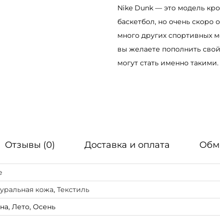
Nike Dunk — это модель кро
о
баскетбол, но очень скоро 
с
много других спортивных мо
с
вы желаете пополнить свой
о
могут стать именно такими.
в
к
и
N
i
k
Отзывы (0)
Доставка и оплата
Обм
e
A
e
i
r
уральная кожа
,
Текстиль
D
на, Лето, Осень
u