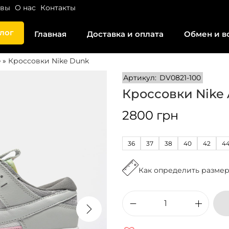
ывы
О нас
Контакты
лог
Главная
Доставка и оплата
Обмен и в
e
»
Кроссовки Nike Dunk
Артикул:
DV0821-100
Кроссовки Nike 
2800
грн
36
37
38
40
42
4
Как определить разме
К
о