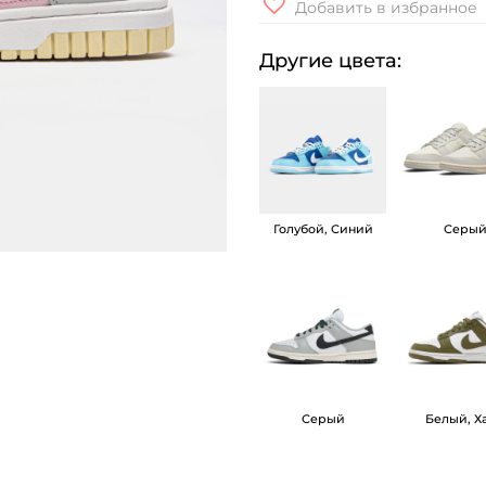
Добавить в избранное
л
и
Другие цвета:
ч
е
с
т
в
Голубой, Синий
Серы
о
т
о
в
а
р
а
Серый
Белый, Х
К
р