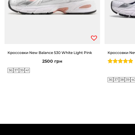
Кроссовки New Balance 530 White Light Pink
Кроссовки New
2500
грн
36
37
39
41
36
37
38
39
4