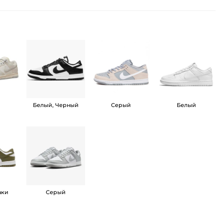
й
Белый, Черный
Серый
Белый
аки
Серый