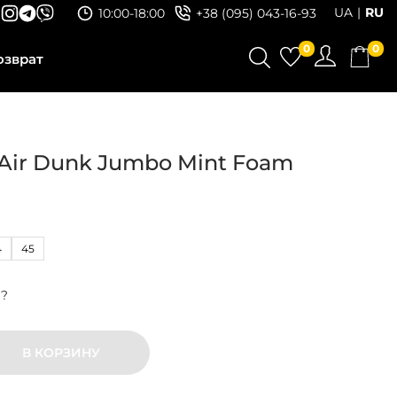
UA
RU
10:00-18:00
+38 (095) 043-16-93
0
0
озврат
Air Dunk Jumbo Mint Foam
4
45
р?
В КОРЗИНУ