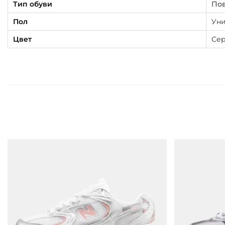
Тип обуви
Пов
Пол
Уни
Цвет
Се