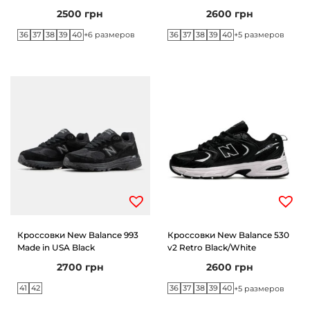
2500
грн
2600
грн
36
37
38
39
40
36
37
38
39
40
+6 размеров
+5 размеров
Кроссовки New Balance 993
Кроссовки New Balance 530
Made in USA Black
v2 Retro Black/White
2700
грн
2600
грн
41
42
36
37
38
39
40
+5 размеров