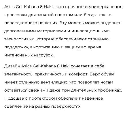
A
Asics Gel-Kahana 8 Haki – это прочные и универсальные
s
кроссовки для занятий спортом или бега, а также
i
повседневного ношения. Эту модель можно выделить
c
долговечными материалами и инновационными
s
технологиями, которые обеспечивают отличную
G
поддержку, амортизацию и защиту во время
e
интенсивных нагрузок.
l
Дизайн Asics Gel-Kahana 8 Haki сочетает в себе
-
элегантность, практичность и комфорт. Верх обуви
K
имеет отличную вентиляцию, что позволяет ногам
a
оставаться свежими даже при длительных пробежках.
h
Подошва с протектором обеспечит надежное
a
сцепление на разных поверхностях.
n
a
8