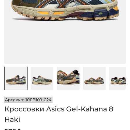
и
м
и
о
м
у
Артикул:
1011B109-024
Кроссовки Asics Gel-Kahana 8
Haki