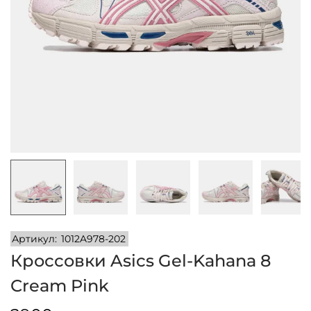
и
м
и
о
м
у
Артикул:
1012A978-202
Кроссовки Asics Gel-Kahana 8
Cream Pink