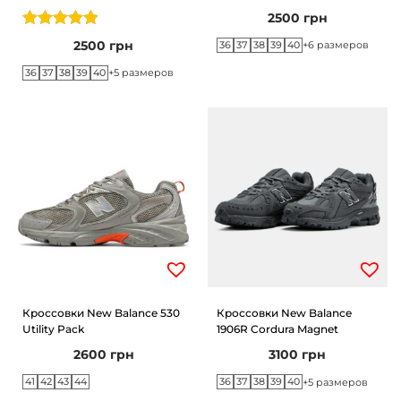
2500
грн
2500
грн
36
37
38
39
40
+6 размеров
36
37
38
39
40
+5 размеров
Кроссовки New Balance 530
Кроссовки New Balance
Utility Pack
1906R Cordura Magnet
2600
грн
3100
грн
41
42
43
44
36
37
38
39
40
+5 размеров