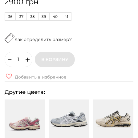
2900
грн
36
37
38
39
40
41
Как определить размер?
В КОРЗИНУ
К
о
Добавить в избранное
л
и
Другие цвета:
ч
е
с
т
в