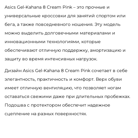
A
Asics Gel-Kahana 8 Cream Pink – это прочные и
s
универсальные кроссовки для занятий спортом или
i
бега, а также повседневного ношения. Эту модель
c
можно выделить долговечными материалами и
s
инновационными технологиями, которые
G
обеспечивают отличную поддержку, амортизацию и
e
защиту во время интенсивных нагрузок.
l
Дизайн Asics Gel-Kahana 8 Cream Pink сочетает в себе
-
элегантность, практичность и комфорт. Верх обуви
K
имеет отличную вентиляцию, что позволяет ногам
a
оставаться свежими даже при длительных пробежках.
h
Подошва с протектором обеспечит надежное
a
сцепление на разных поверхностях.
n
a
8