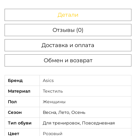
C
r
Детали
e
a
Отзывы (0)
m
Доставка и оплата
P
i
Обмен и возврат
n
k
Бренд
Asics
Материал
Текстиль
Пол
Женщины
Сезон
Весна, Лето, Осень
Тип обуви
Для тренировок, Повседневная
Цвет
Розовый