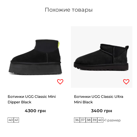
f
Похожие товары
o
r
m
B
o
o
t
S
e
a
Ботинки UGG Classic Mini
Ботинки UGG Classic Ultra
l
Dipper Black
Mini Black
4300
грн
3400
грн
40
41
36
37
38
39
40
+1 размер