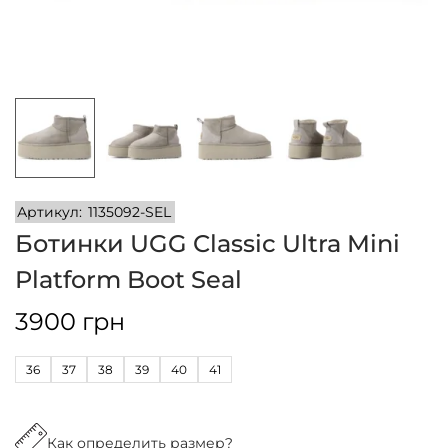
и
м
и
о
м
у
Артикул:
1135092-SEL
Ботинки UGG Classic Ultra Mini
Platform Boot Seal
3900
грн
36
37
38
39
40
41
Как определить размер?