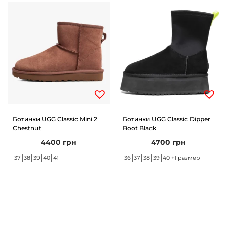
Ботинки UGG Classic Mini 2
Ботинки UGG Classic Dipper
Chestnut
Boot Black
4400
грн
4700
грн
37
38
39
40
41
36
37
38
39
40
+1 размер