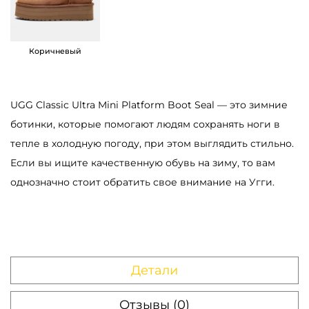
р
а
Б
Коричневый
о
т
UGG Classic Ultra Mini Platform Boot Seal — это зимние
и
ботинки, которые помогают людям сохранять ноги в
н
тепле в холодную погоду, при этом выглядить стильно.
к
Если вы ищите качественную обувь на зиму, то вам
и
однозначно стоит обратить свое внимание на Угги.
U
G
G
C
l
Детали
a
s
Отзывы (0)