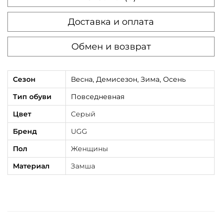
s
Доставка и оплата
i
c
Обмен и возврат
U
l
t
Сезон
Весна, Демисезон, Зима, Осень
r
Тип обуви
Повседневная
a
Цвет
Серый
M
Бренд
UGG
i
n
Пол
Женщины
i
Материал
Замша
P
l
a
t