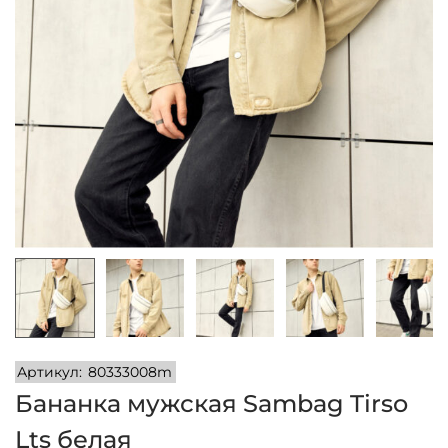
и
м
и
о
м
у
Артикул:
80333008m
Бананка мужская Sambag Tirso
Lts белая