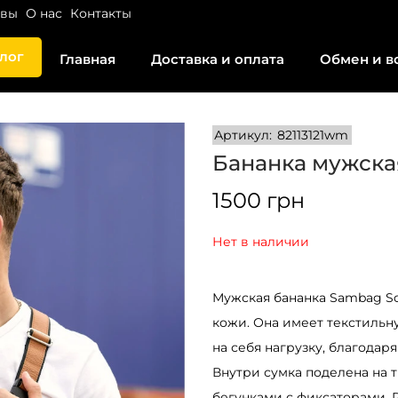
ывы
О нас
Контакты
лог
Главная
Доставка и оплата
Обмен и в
Артикул:
82113121wm
Бананка мужска
1500
грн
Нет в наличии
Мужская бананка Sambag Soh
кожи. Она имеет текстильн
на себя нагрузку, благодар
Внутри сумка поделена на 
бегунками с фиксаторами. Р