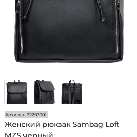
и
м
и
о
м
у
Артикул:
22203001
Женский рюкзак Sambag Loft
MZS черный