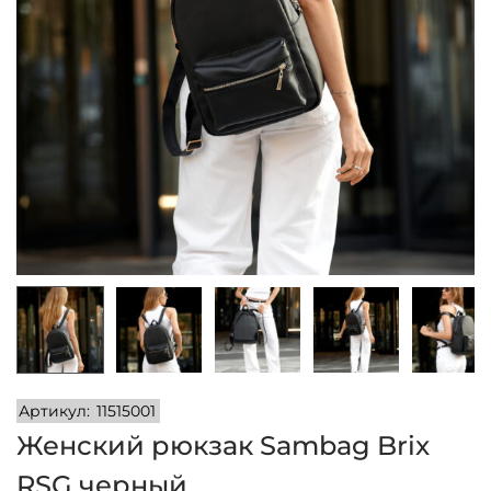
и
м
и
о
м
у
Артикул:
11515001
Женский рюкзак Sambag Brix
RSG черный