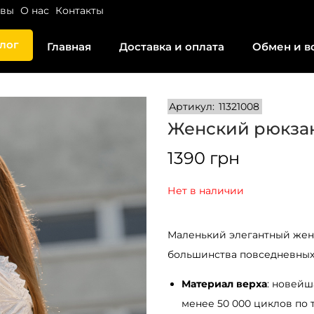
ывы
О нас
Контакты
лог
Главная
Доставка и оплата
Обмен и в
Артикул:
11321008
Женский рюкзак
1390
грн
Нет в наличии
Маленький элегантный женс
большинства повседневных,
Материал верха
: новейш
менее 50 000 циклов по 