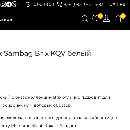
UA
RU
10:00-18:00
+38 (095) 043-16-93
0
0
озврат
 Sambag Brix KQV белый
кий рюкзак коллекции Brix отлично подходит для
 вечерних или деловых образов.
ая экокожа повышенного уровня износостойкости (не
тесту Мертиндейла). Кожа обладает