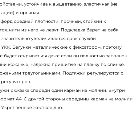
йствами, устойчива к выцветанию, эластичная (не
ации) и прочная.
сфорд средней плотности, прочный, стойкий к
ся, нити из него не лезут. Подкладка берет на себя
у значительно увеличивается срок службы.
а YKK. Бегунки металлические с фиксатором, поэтому
е будет открываться даже если он полностью заполнен.
мни кожаные, надежно пришитые на планку по спинке.
ожаными треугольниками. Подтяжки регулируются с
регуляторов.
ружи рюкзака спереди один карман на молнии. Внутри
формат А4. С другой стороны середины карман на молнии
 Укрепленное жесткое дно.