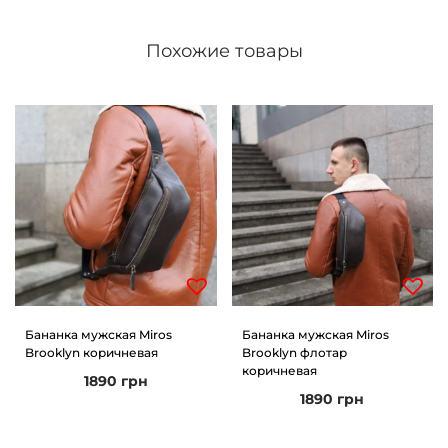
o
Похожие товары
r
s
e
к
о
р
и
ч
н
е
в
Бананка мужская Miros
Бананка мужская Miros
Brooklyn коричневая
Brooklyn флотар
а
коричневая
1890
грн
я
1890
грн