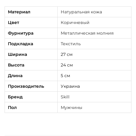
ж
Материал
Натуральная кожа
с
Цвет
Коричневый
к
Фурнитура
Металлическая молния
а
я
Подкладка
Текстиль
S
Ширина
27 см
k
Высота
24 см
i
Длина
5 см
l
l
Производитель
Украина
C
Бренд
Skill
r
Пол
Мужчины
a
z
y
H