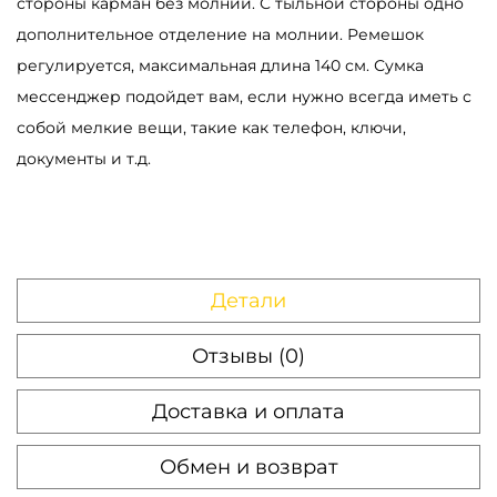
стороны карман без молнии. С тыльной стороны одно
у
дополнительное отделение на молнии. Ремешок
м
регулируется, максимальная длина 140 см. Сумка
к
мессенджер подойдет вам, если нужно всегда иметь с
а
собой мелкие вещи, такие как телефон, ключи,
м
документы и т.д.
е
с
с
е
Детали
н
д
Отзывы (0)
ж
е
Доставка и оплата
р
Обмен и возврат
м
у