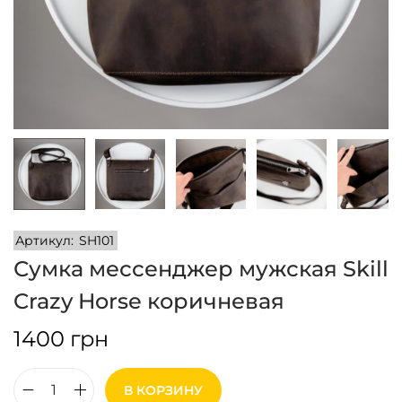
и
м
и
о
м
у
Артикул:
SH101
Сумка мессенджер мужская Skill
Crazy Horse коричневая
1400
грн
В КОРЗИНУ
К