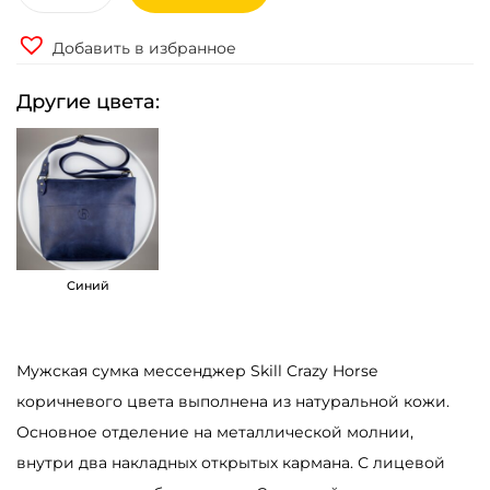
о
Добавить в избранное
л
и
Другие цвета:
ч
е
с
т
в
о
Синий
т
о
в
Мужская сумка мессенджер Skill Crazy Horse
а
коричневого цвета выполнена из натуральной кожи.
р
Основное отделение на металлической молнии,
а
внутри два накладных открытых кармана. С лицевой
С