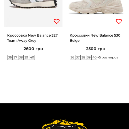
Кроссовки New Balance 327
Кроссовки New Balance 530
Team Away Grey
Beige
2600
грн
2500
грн
36
37
38
39
40
36
37
38
39
40
+5 размеров