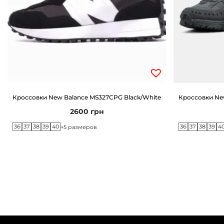
Кроссовки New Balance MS327CPG Black/White
Кроссовки New
2600
грн
36
37
38
39
40
36
37
38
39
4
+5 размеров