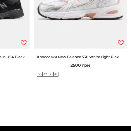
 in USA Black
Кроссовки New Balance 530 White Light Pink
2500
грн
36
37
39
41