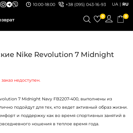
UA
RU
10:00-18:00
+38 (095) 043-16-93
0
0
озврат
ие Nike Revolution 7 Midnight
 заказ недоступен.
olution 7 Midnight Navy FB2207-400, выполнены из
ично подойдут для тех, кто ведет активный образ жизни.
омфорт и поддержку как во время спортивных занятий в
 повседневного ношения в теплое время года.