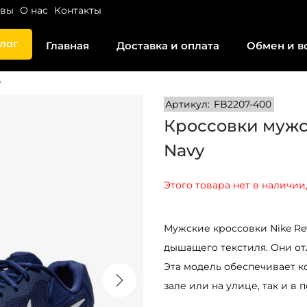
ывы
О нас
Контакты
лог
Главная
Доставка и оплата
Обмен и в
e
Артикул:
FB2207-400
Кроссовки мужск
Navy
Этого товара нет в наличии,
Мужские кроссовки Nike Rev
дышащего текстиля. Они отл
Эта модель обеспечивает к
зале или на улице, так и в