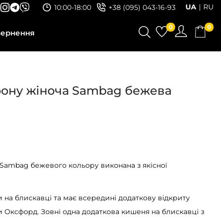
UA
RU
10:00-18:00
+38 (095) 043-16-93
0
0
вернення
фону жіноча Sambag бежева
 Sambag бежевого кольору виконана з якісної
 на блискавці та має всередині додаткову відкриту
 Оксфорд. Зовні одна додаткова кишеня на блискавці з