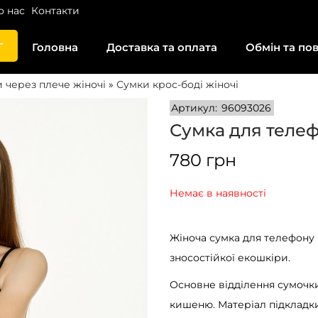
о нас
Контакти
г
Головна
Доставка та оплата
Обмін та по
 через плече жіночі
»
Сумки крос-боді жіночі
Артикул:
96093026
Сумка для теле
780
грн
Немає в наявності
Жіноча сумка для телефону
зносостійкої екошкіри.
Основне відділення сумочки
кишеню. Матеріал підкладки