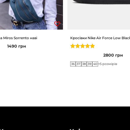
 Miros Sorrento наві
Кросівки Nike Air Force Low Blac
1490
грн
2800
грн
36
37
38
39
40
+5 розмірів