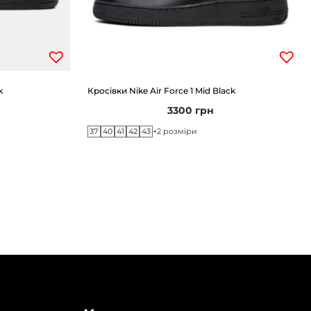
k
Кросівки Nike Air Force 1 Mid Black
3300
грн
37
40
41
42
43
+2 розміри