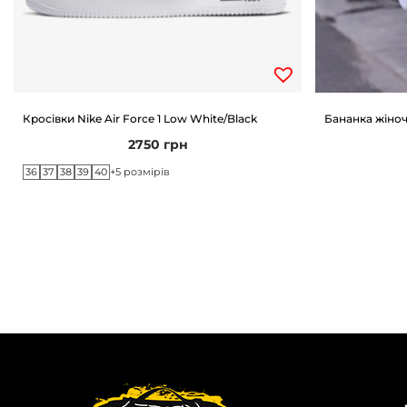
Кросівки Nike Air Force 1 Low White/Black
Бананка жіноча
2750
грн
36
37
38
39
40
+5 розмірів