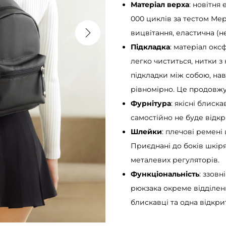
Матеріал верха
: новітня
000 циклів за тестом Мер
вицвітання, еластична (не
Підкладка
: матеріал окс
легко чиститься, нитки з
підкладки між собою, на
рівномірно. Це продовжує
Фурнітура
: якісні блиск
самостійно не буде відкр
Шлейки
: плечові ремені
Приєднані до боків шкі
металевих регуляторів.
Функціональність
: ззов
рюкзака окреме відділен
блискавці та одна відкри