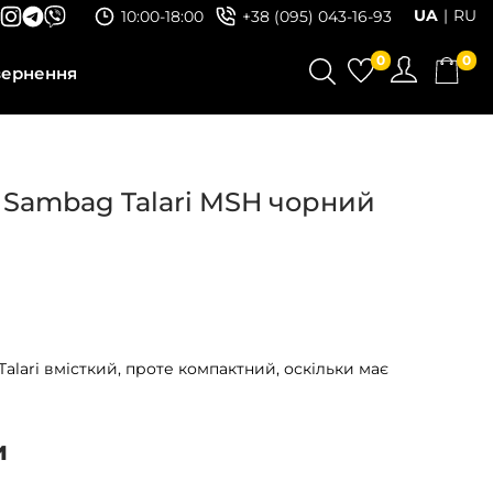
UA
RU
10:00-18:00
+38 (095) 043-16-93
0
0
вернення
 Sambag Talari MSH чорний
alari вмісткий, проте компактний, оскільки має
и