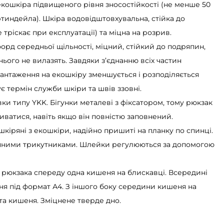
 екошкіра підвищеного рівня зносостійкості (не менше 50
тиндейла). Шкіра водовідштовхувальна, стійка до
 тріскає при експлуатації) та міцна на розрив.
форд середньої щільності, міцний, стійкий до подряпин,
 нього не вилазять. Завдяки з’єднанню всіх частин
вантаження на екошкіру зменшується і розподіляється
 термін служби шкіри та швів ззовні.
авки типу YKK. Бігунки металеві з фіксатором, тому рюкзак
иватися, навіть якщо він повністю заповнений.
 шкіряні з екошкіри, надійно пришиті на планку по спинці.
ряними трикутниками. Шлейки регулюються за допомогою
ні рюкзака спереду одна кишеня на блискавці. Всередині
ня під формат А4. З іншого боку середини кишеня на
та кишеня. Зміцнене тверде дно.