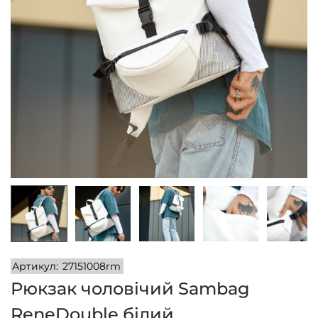
n
Артикул:
27151008rm
Рюкзак чоловічий Sambag
ReneDouble білий