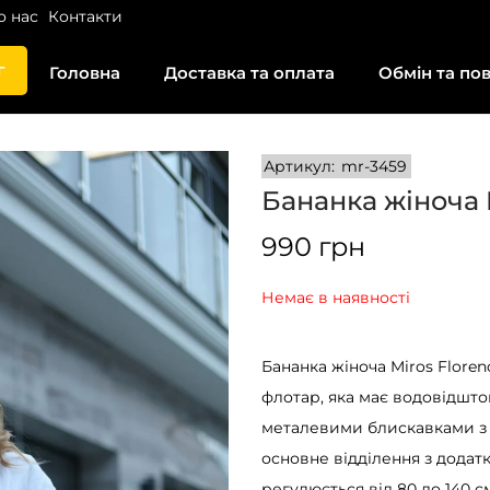
о нас
Контакти
г
Головна
Доставка та оплата
Обмін та по
Артикул:
mr-3459
Бананка жіноча 
990
грн
Немає в наявності
Бананка жіноча Miros Flore
флотар, яка має водовідшто
металевими блискавками з 
основне відділення з додат
регулюється від 80 до 140 см