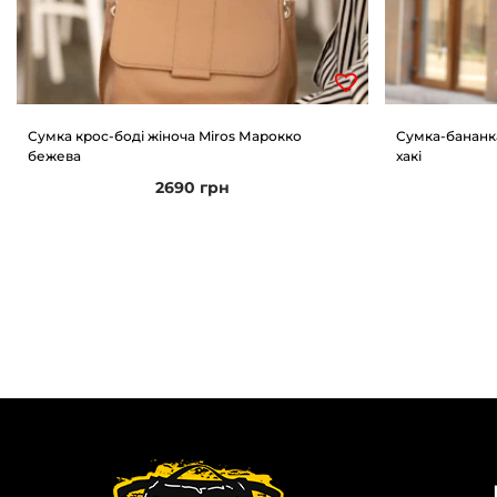
Сумка крос-боді жіноча Miros Марокко
Сумка-бананк
бежева
хакі
2690
грн