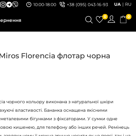
UA
RU
10:00-18:00
+38 (095) 043-16-93
0
0
вернення
Miros Florencia флотар чорна
ncia чорного кольору виконана з натуральної шкіри
вхуючі властивості. Бананка оснащена якісними
металевими бігунками з фіксаторами. У сумки одне
ковою кишенею, для телефону або інших речей. Ремінець
, завдяки чому її можна зручно носити як на поясі, так і на